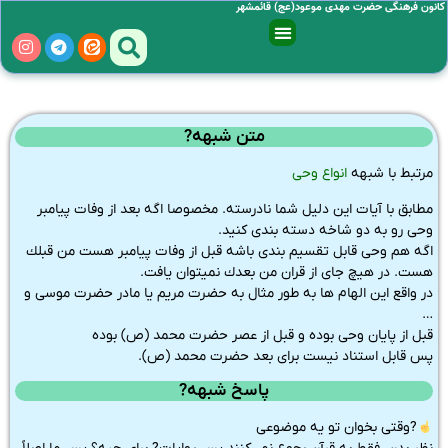
کانون فرهنگی حضرت مهدی موعود(عج) قائمشهر
متن شبهه?
مرتبط با شبهه
انواع وحی
مطابق با آيات اين دليل شما نادرسته. مخصوصا اگه بعد از وفات پيامبر
وحی رو به دو شاخه دسته بندی كنيد.
اگه هم وحی قابل تقسيم بندی باشه قبل از وفات پيامبر هست من قبلك
هست. در هيچ جای از قران من بعدك نميتوان يافت.
در واقع اين الهام ها به طور مثال به حضرت مريم يا مادر حضرت موسی و
…
قبل از پايان وحی بوده و قبل از عصر حضرت محمد (ص) بوده
پس قابل استناد نيست برای بعد حضرت محمد (ص).
پاسخ شبهه?
?وقتی بخوان تو یه موضوعی