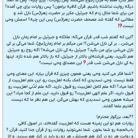
نظر بدن، فقط به قرآن رجوع نمی‌کنند پس روایات? برای چیه؟ پس ما اصلاً
دیگه روایت نداشته باشیم. قرآن کافیه برامون؟ پس روایات برای چی آمده؟
من برای شما مثال زدم که جبرئیل، مکرر بر حضرت زهرا(س) نازل شد و
مطالبی که گفته شد مصحف حضرت زهرا(س) پس این چیه؟ اسمش وحی
نیست
?این که گفتم شب قدر، قرآن می‌گه: ملائکه و جبرئیل بر امام زمان نازل
می‌شن… بر کی نازل می‌شن؟! من میگم بر امام زمان(عج)، شما می‌گی بر کی
نازل می‌شن برای من بگید؟ جبرئیل به کی نازل می‌شه؟ اگه روح رو جبرئیل
هم نگیرید، یعنی فرشته‌ای بالاتر از جبرئیل، که باز بالاتر هم شده تازه. اینها
به کی نازل می‌شن شب قدر
این مصداق وحی نیست؟
?شما فکر می کنید وحی یعنی همون چیزی که قرآن بیاره. این معنای وحی
فقط نیست. وحی تسدیدی که کمک بکنه اهل‌بیت رو، این علم اهل‌بیت از
کجا میاد؟ اگه علم کامل اهل‌بیت رو قبول دارید، اگه‌ علم لَدُنی اهل‌بیت رو
قبول دارید، اگر علم الهی اهل‌بیت? رو قبول دارید، این علم از کجا میاد؟ این
میشه همون وحی تسدیدی که بهش می‌گن‌. این هم نظر ما که نیست،
گفتیم علما گفتند.
??بعد، بزرگوار محترم!
روایات هم تو این زمینه هست که اهل‌بیت گفته‌اند، در اصول کافی
باب‌الحجه رو شما بخون. شما نمی‌تونید روایات رو از قرآن جدا کنید، قرآن ?
و روایت هر دو در کنار هم هستش، هر دو رو باید در کنار هم ببینید. و الا