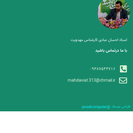
استاد احسان عبادی کارشناس مهدویت
با ما درتماس باشید
۰۹۳۸۷۵۴۳۷۱۶
mahdaviat.313@chmail.ir
طراحی توسط:
@javadcomputer