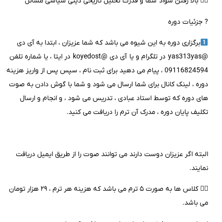
۲️⃣ بالا رفتن سواد شما و قدرت تحلیل تاریخی دینی سیاسی مسائل
? جزئیات دوره
برگزاری دوره به این شیوه می باشد که شما عزیزان ، ابتدا به آی دی
@yas313yas در تلگرام و یا آی دی @koyedost در ایتا ، یا شماره تلفن
09116824594 ، پیام می دهید برای ثبت نام ، سپس پس از واریز هزینه
دوره ، لینک کانال برای شما ارسال می شود و شما با گوش دادن به صوت
های دوره که توسط استاد عبادی ، تدریس می شود ، و انجام و ارسال
تکلیف پایان دوره ، مدرک آن ترم را دریافت می کنید.
البته اگر عزیزان دوست دارند می توانند صوت را از طریق ایمیل دریافت
نمایند.
۲️⃣ کلاس ها به صورت ۵ ترم می باشد که هزینه هر ترم ، ۲۹ هزار تومان
می باشد.