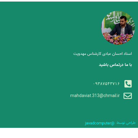
استاد احسان عبادی کارشناس مهدویت
با ما درتماس باشید
۰۹۳۸۷۵۴۳۷۱۶
mahdaviat.313@chmail.ir
طراحی توسط:
@javadcomputer