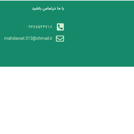
با ما درتماس باشید
۰۹۳۸۷۵۴۳۷۱۶
mahdaviat.313@chmail.ir