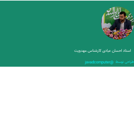
استاد احسان عبادی کارشناس مهدویت
طراحی توسط:
@javadcomputer