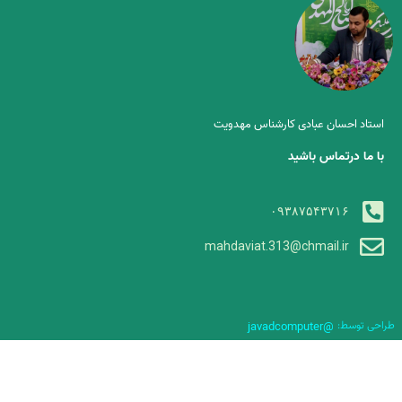
استاد احسان عبادی کارشناس مهدویت
با ما درتماس باشید
۰۹۳۸۷۵۴۳۷۱۶
mahdaviat.313@chmail.ir
طراحی توسط:
@javadcomputer