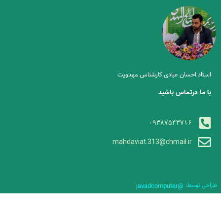
استاد احسان عبادی کارشناس مهدویت
با ما درتماس باشید
۰۹۳۸۷۵۴۳۷۱۶
mahdaviat.313@chmail.ir
طراحی توسط:
@javadcomputer