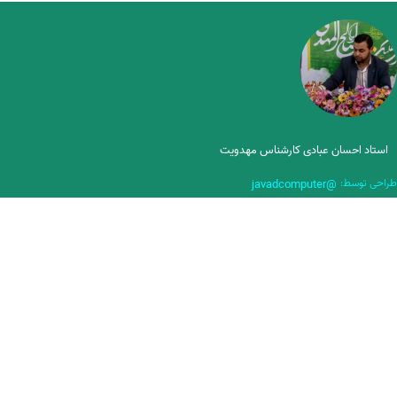
استاد احسان عبادی کارشناس مهدویت
طراحی توسط:
@javadcomputer