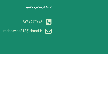
با ما درتماس باشید
۰۹۳۸۷۵۴۳۷۱۶
mahdaviat.313@chmail.ir