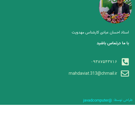
استاد احسان عبادی کارشناس مهدویت
با ما درتماس باشید
۰۹۳۸۷۵۴۳۷۱۶
mahdaviat.313@chmail.ir
طراحی توسط:
@javadcomputer